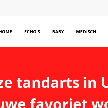
HOME
ECHO'S
BABY
MEDISCH
 tandarts in 
uwe favoriet w