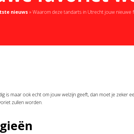
tste nieuws
»
Waarom deze tandarts in Utrecht jouw nieuwe f
ig is maar ook echt om jouw welzijn geeft, dan moet je zeker een
oriet zullen worden.
ogieën