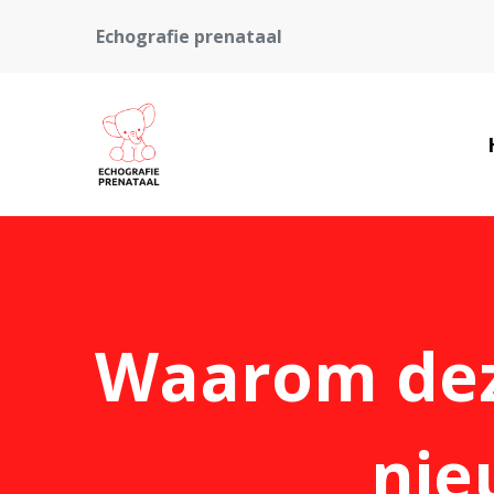
Echografie prenataal
Waarom deze
nie